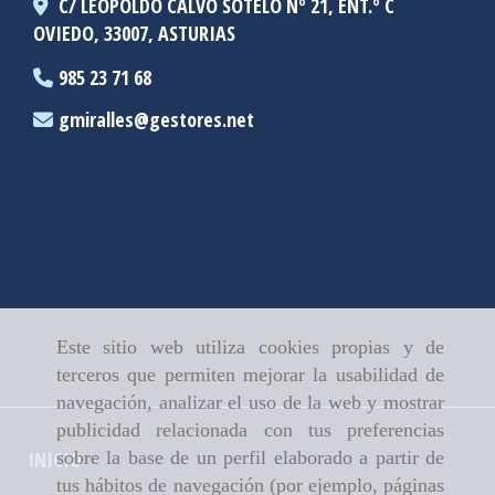
C/ LEOPOLDO CALVO SOTELO Nº 21, ENT.º C
OVIEDO,
33007,
ASTURIAS
985 23 71 68
gmiralles
gestores.net
Este sitio web utiliza cookies propias y de
terceros que permiten mejorar la usabilidad de
navegación, analizar el uso de la web y mostrar
publicidad relacionada con tus preferencias
INICIO
sobre la base de un perfil elaborado a partir de
tus hábitos de navegación (por ejemplo, páginas